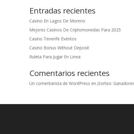
Entradas recientes
Casino En Lagos De Moreno
Mejores Casinos De Criptomonedas Para 2025
Casino Tenerife Eventos
Casino Bonus Without Deposit
Ruleta Para Jugar En Linea
Comentarios recientes
Un comentarista de WordPress
en
¡Sorteo: Ganadores