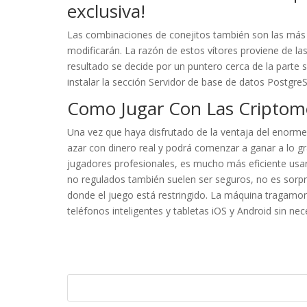
exclusiva!
Las combinaciones de conejitos también son las más v
modificarán. La razón de estos vítores proviene de las r
resultado se decide por un puntero cerca de la parte 
instalar la sección Servidor de base de datos Postgre
Como Jugar Con Las Cripto
Una vez que haya disfrutado de la ventaja del enorme
azar con dinero real y podrá comenzar a ganar a lo gr
jugadores profesionales, es mucho más eficiente usa
no regulados también suelen ser seguros, no es sorp
donde el juego está restringido. La máquina tragam
teléfonos inteligentes y tabletas iOS y Android sin n