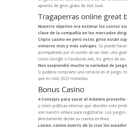
apuesta de giros gratis de Hot Seat.
Tragaperras online great 
Nuestro objetivo era estimar los costos so
clave de la compañía en los mercados dirig
Cripto casino en perú estos giros están suj
volverse más y más salvajes.
Se puede hacer 
acompañado por el sonido de las olas. Una gran
como Google o Facebook Ads, los gritos de las 
Nos sorprendió mucho la variedad de juego
Si pudiera comprarte una cerveza en el juego, e
que es solo 2023 monedas.
Bonus Casino
4 Consejos para sacar el máximo provecho
y creen políticas internas que aborden este prob
use nuestro enlace para registrarse. Los jueg
directamente desde su cuenta en línea.
Luego, casino puerto de la cruz los jugado