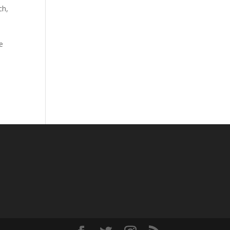
ch,
e