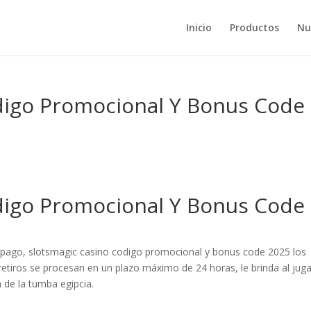
Inicio
Productos
Nu
digo Promocional Y Bonus Code
digo Promocional Y Bonus Code
de pago, slotsmagic casino codigo promocional y bonus code 2025 los
tiros se procesan en un plazo máximo de 24 horas, le brinda al jug
 de la tumba egipcia.