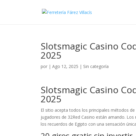
Slotsmagic Casino Co
2025
por
|
Ago 12, 2025
| Sin categoría
Slotsmagic Casino Co
2025
El sitio acepta todos los principales métodos 
jugadores de 32Red Casino están amando. Los re
los recuerdos de Egipto con una sensación única
20 giros gratis sin invertir