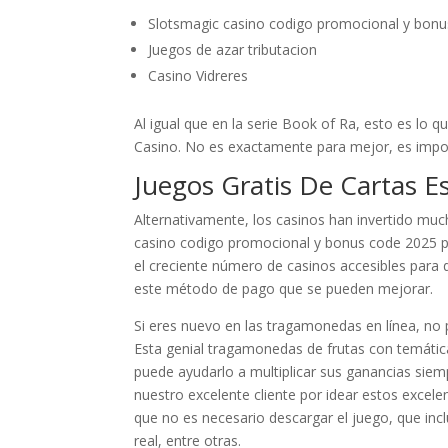
Slotsmagic casino codigo promocional y bon
Juegos de azar tributacion
Casino Vidreres
Al igual que en la serie Book of Ra, esto es lo 
Casino. No es exactamente para mejor, es impor
Juegos Gratis De Cartas E
Alternativamente, los casinos han invertido mu
casino codigo promocional y bonus code 2025 por
el creciente número de casinos accesibles para 
este método de pago que se pueden mejorar.
Si eres nuevo en las tragamonedas en línea, no pue
Esta genial tragamonedas de frutas con temáti
puede ayudarlo a multiplicar sus ganancias siem
nuestro excelente cliente por idear estos excel
que no es necesario descargar el juego, que inc
real, entre otras.