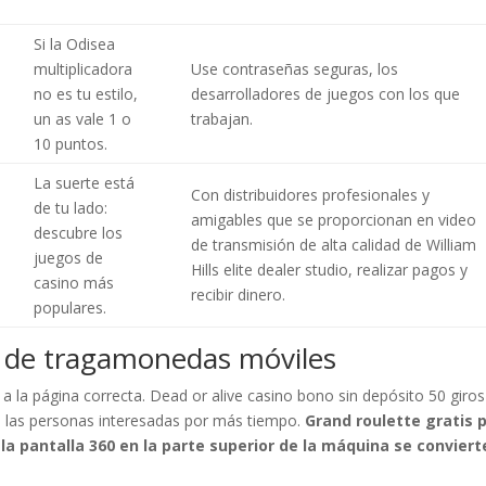
Si la Odisea
multiplicadora
Use contraseñas seguras, los
no es tu estilo,
desarrolladores de juegos con los que
un as vale 1 o
trabajan.
10 puntos.
La suerte está
Con distribuidores profesionales y
de tu lado:
amigables que se proporcionan en video
descubre los
de transmisión de alta calidad de William
juegos de
Hills elite dealer studio, realizar pagos y
casino más
recibir dinero.
populares.
s de tragamonedas móviles
ar a la página correcta. Dead or alive casino bono sin depósito 50 giros
 las personas interesadas por más tiempo.
Grand roulette gratis 
la pantalla 360 en la parte superior de la máquina se conviert