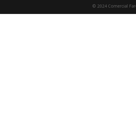
© 2024 Comercial Far