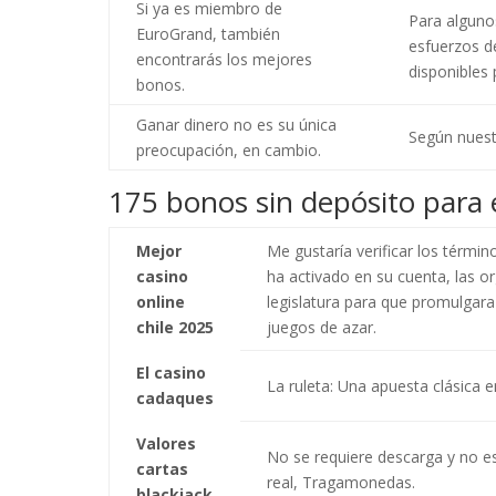
Si ya es miembro de
Para algunos
EuroGrand, también
esfuerzos d
encontrarás los mejores
disponibles 
bonos.
Ganar dinero no es su única
Según nuest
preocupación, en cambio.
175 bonos sin depósito para 
Mejor
Me gustaría verificar los términ
casino
ha activado en su cuenta, las o
online
legislatura para que promulgara
chile 2025
juegos de azar.
El casino
La ruleta: Una apuesta clásica e
cadaques
Valores
No se requiere descarga y no e
cartas
real, Tragamonedas.
blackjack