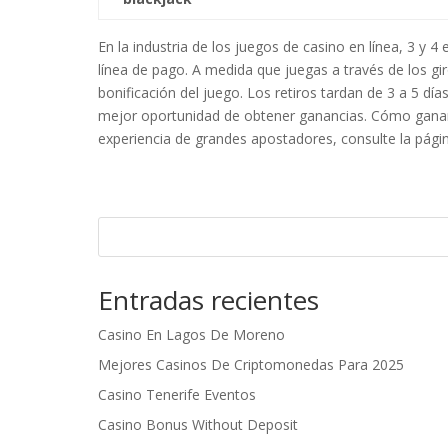
En la industria de los juegos de casino en línea, 3 y 4
línea de pago. A medida que juegas a través de los gir
bonificación del juego. Los retiros tardan de 3 a 5 día
mejor oportunidad de obtener ganancias. Cómo ganar e
experiencia de grandes apostadores, consulte la pág
Entradas recientes
Casino En Lagos De Moreno
Mejores Casinos De Criptomonedas Para 2025
Casino Tenerife Eventos
Casino Bonus Without Deposit