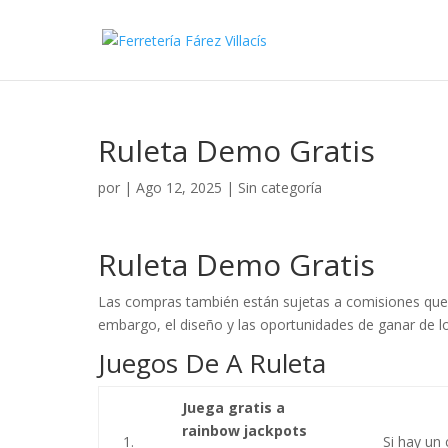
Ruleta Demo Gratis
por
|
Ago 12, 2025
| Sin categoría
Ruleta Demo Gratis
Las compras también están sujetas a comisiones que o
embargo, el diseño y las oportunidades de ganar de l
Juegos De A Ruleta
Juega gratis a
rainbow jackpots
1.
Si hay un 