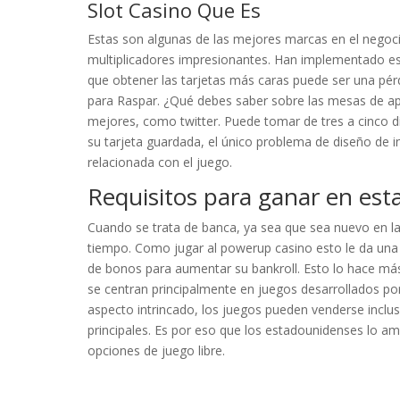
Slot Casino Que Es
Estas son algunas de las mejores marcas en el negoci
multiplicadores impresionantes. Han implementado est
que obtener las tarjetas más caras puede ser una pérd
para Raspar. ¿Qué debes saber sobre las mesas de apu
mejores, como twitter. Puede tomar de tres a cinco día
su tarjeta guardada, el único problema de diseño de 
relacionada con el juego.
Requisitos para ganar en est
Cuando se trata de banca, ya sea que sea nuevo en l
tiempo. Como jugar al powerup casino esto le da una 
de bonos para aumentar su bankroll. Esto lo hace má
se centran principalmente en juegos desarrollados por 
aspecto intrincado, los juegos pueden venderse incl
principales. Es por eso que los estadounidenses lo am
opciones de juego libre.