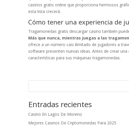
casinos gratis online que proporciona hermosos gráfic
esta lista crecerá.
Cómo tener una experiencia de ju
Tragamonedas gratis descargar casino también puede su
Más que nunca, mientras juegas a las tragamon
ofrece a un número casi ilimitado de jugadores a travé
software presenten nuevas ideas. Antes de crear una c
características para sus máquinas tragamonedas.
Entradas recientes
Casino En Lagos De Moreno
Mejores Casinos De Criptomonedas Para 2025