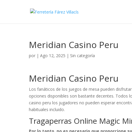
Meridian Casino Peru
por
|
Ago 12, 2025
| Sin categoría
Meridian Casino Peru
Los fanáticos de los juegos de mesa pueden disfrutar d
opciones disponibles son bastante decentes. Todos l
casino peru los jugadores no pueden esperar encontr
habituales incluido.
Tragaperras Online Magic Mi
Por lo tanto, no es necesario que proporcione su