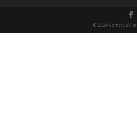
© 2024 Comercial Far