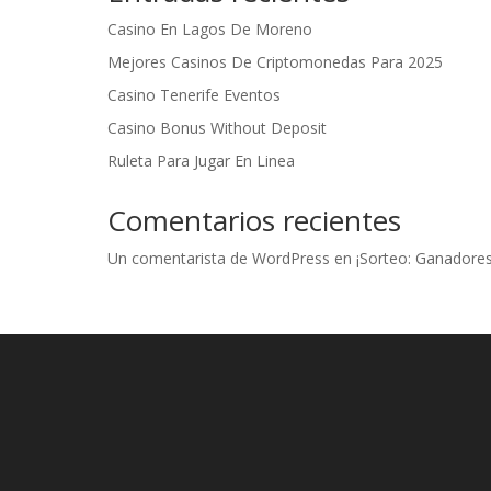
Casino En Lagos De Moreno
Mejores Casinos De Criptomonedas Para 2025
Casino Tenerife Eventos
Casino Bonus Without Deposit
Ruleta Para Jugar En Linea
Comentarios recientes
Un comentarista de WordPress
en
¡Sorteo: Ganadores