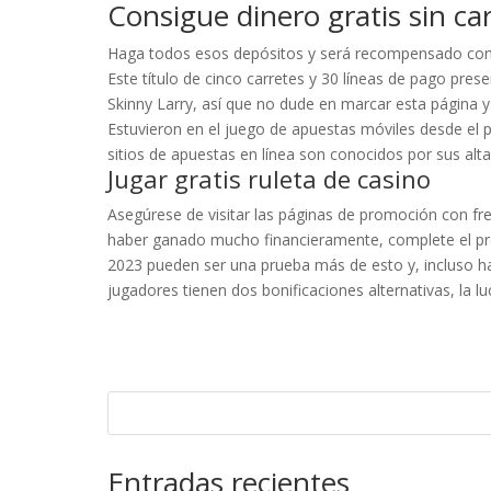
Consigue dinero gratis sin ca
Haga todos esos depósitos y será recompensado con 1
Este título de cinco carretes y 30 líneas de pago pre
Skinny Larry, así que no dude en marcar esta página y 
Estuvieron en el juego de apuestas móviles desde el
sitios de apuestas en línea son conocidos por sus alt
Jugar gratis ruleta de casino
Asegúrese de visitar las páginas de promoción con fre
haber ganado mucho financieramente, complete el pr
2023 pueden ser una prueba más de esto y, incluso ha
jugadores tienen dos bonificaciones alternativas, la lu
Entradas recientes