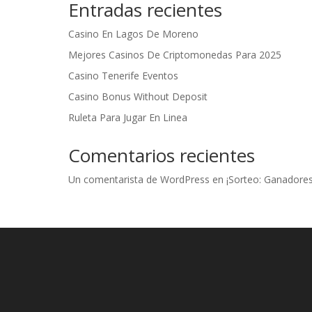
Entradas recientes
Casino En Lagos De Moreno
Mejores Casinos De Criptomonedas Para 2025
Casino Tenerife Eventos
Casino Bonus Without Deposit
Ruleta Para Jugar En Linea
Comentarios recientes
Un comentarista de WordPress
en
¡Sorteo: Ganadores