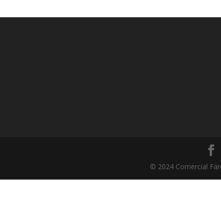
© 2024 Comercial Far