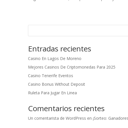
Entradas recientes
Casino En Lagos De Moreno
Mejores Casinos De Criptomonedas Para 2025
Casino Tenerife Eventos
Casino Bonus Without Deposit
Ruleta Para Jugar En Linea
Comentarios recientes
Un comentarista de WordPress
en
¡Sorteo: Ganadores