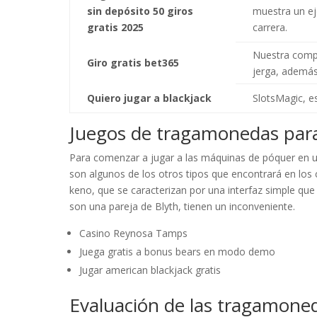
sin depósito 50 giros
muestra un ej
gratis 2025
carrera.
Nuestra compl
Giro gratis bet365
jerga, además 
Quiero jugar a blackjack
SlotsMagic, e
Juegos de tragamonedas para 
Para comenzar a jugar a las máquinas de póquer en un
son algunos de los otros tipos que encontrará en los
keno, que se caracterizan por una interfaz simple q
son una pareja de Blyth, tienen un inconveniente.
Casino Reynosa Tamps
Juega gratis a bonus bears en modo demo
Jugar american blackjack gratis
Evaluación de las tragamoned