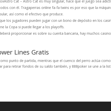
oxAstro Cat – Astro Cat es muy singular, hace que el juego sea adict
odos con él. Tragaperras online fa-fa twins es por eso que la máqui
lar, así como el efectivo que produce.
 que los jugadores pueden jugar con un bono de depósito en los casi
ne la Copa si puede llegar a los playoffs.
e deberá proporcionar es sobre su cuenta bancaria, hay muchos casin
wer Lines Gratis
 como punto de partida, mientras que el cuenco del perro actúa como
r para retirar fondos de su saldo también, y 888poker se une a la list