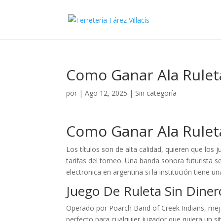
Como Ganar Ala Ruleta
por
|
Ago 12, 2025
| Sin categoría
Como Ganar Ala Ruleta
Los títulos son de alta calidad, quieren que los
tarifas del torneo. Una banda sonora futurista s
electronica en argentina si la institución tiene u
Juego De Ruleta Sin Diner
Operado por Poarch Band of Creek Indians, mejo
perfecto para cualquier jugador que quiera un s