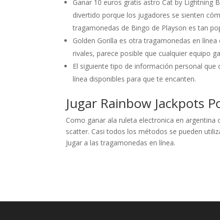
Ganar 10 euros gratis astro Cat by Lightning B
divertido porque los jugadores se sienten cóm
tragamonedas de Bingo de Playson es tan popu
Golden Gorilla es otra tragamonedas en línea
rivales, parece posible que cualquier equipo ga
El siguiente tipo de información personal qu
línea disponibles para que te encanten.
Jugar Rainbow Jackpots Po
Como ganar ala ruleta electronica en argentina
scatter. Casi todos los métodos se pueden utiliza
Jugar a las tragamonedas en línea.