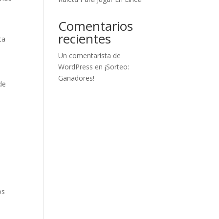
Comentarios
recientes
ca
Un comentarista de
WordPress
en
¡Sorteo:
Ganadores!
de
.
os