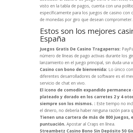
visto en la tabla de pagos, cuenta con una polí
específicamente para los juegos de casino con cr
de monedas por giro que desean comprometer.
Estos son los mejores casi
España
Juegos Gratis De Casino Tragaperras:
PayPal
número de líneas de pago activas durante los g
lanzamiento en el juego principal, sin duda una 
Casino con bono de bienvenida:
Lo único cons
diferentes desarrolladores de software es el med
servicio de chat en vivo.
El icono de comodín expandido permanece en
plateado y dorado en los carretes 2 y 4 otor
siempre son los mismos. :
Este tiempo no incl
el dinero, no debería haber ninguna razón para 
Tienen una cartera de más de 800 juegos, 
puntuación.
Apostar al Craps en línea.
Streambetz Casino Bono Sin Depósito 50 Gir