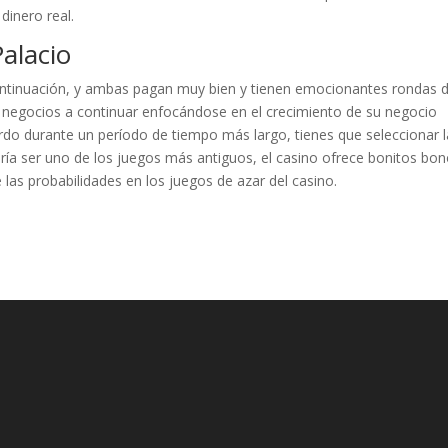
dinero real.
alacio
 continuación, y ambas pagan muy bien y tienen emocionantes rondas 
de negocios a continuar enfocándose en el crecimiento de su negocio
erdo durante un período de tiempo más largo, tienes que seleccionar l
odría ser uno de los juegos más antiguos, el casino ofrece bonitos bo
 las probabilidades en los juegos de azar del casino.