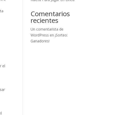
cta
Comentarios
recientes
Un comentarista de
WordPress
en
¡Sorteo:
Ganadores!
l
r el
esar
el