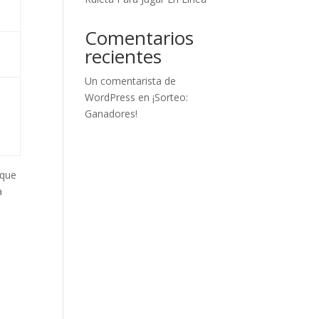
Comentarios
recientes
Un comentarista de
WordPress
en
¡Sorteo:
Ganadores!
 que
a