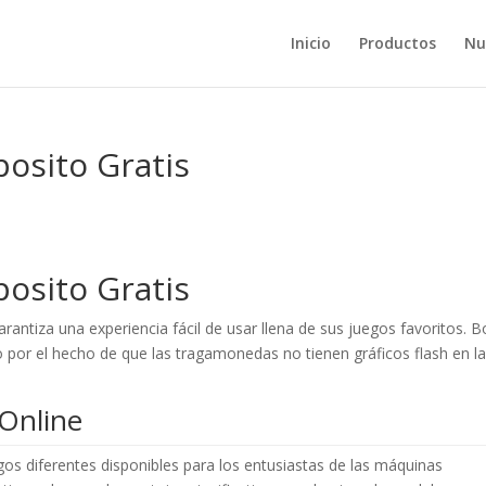
Inicio
Productos
Nu
osito Gratis
osito Gratis
arantiza una experiencia fácil de usar llena de sus juegos favoritos. 
o por el hecho de que las tragamonedas no tienen gráficos flash en l
 Online
os diferentes disponibles para los entusiastas de las máquinas