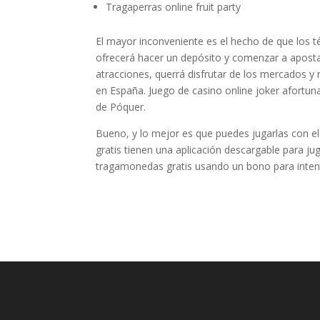
Tragaperras online fruit party
El mayor inconveniente es el hecho de que los t
ofrecerá hacer un depósito y comenzar a aposta
atracciones, querrá disfrutar de los mercados y 
en España. Juego de casino online joker afortun
de Póquer.
Bueno, y lo mejor es que puedes jugarlas con e
gratis tienen una aplicación descargable para ju
tragamonedas gratis usando un bono para intent